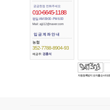
궁금한점 전화주세요
010-6645-1188
평일 AM 09:00 - PM 6:00
Mail: ajji12@naver.com
입금계좌안내
농협
352-7788-8904-93
경홍석
예금주:
숫자음성듣기
새로고침
자동등록방지 숫자를 순서대로